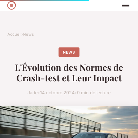
Accueil
›
News
NEWS
L'Évolution des Normes de
Crash-test et Leur Impact
Jade
•
14 octobre 2024
•
9 min de lecture