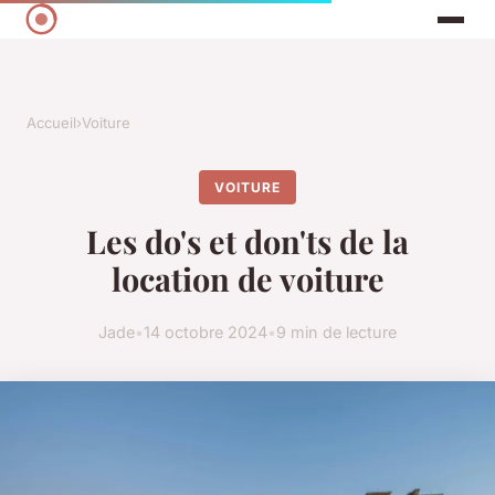
Accueil
›
Voiture
VOITURE
Les do's et don'ts de la
location de voiture
Jade
•
14 octobre 2024
•
9 min de lecture